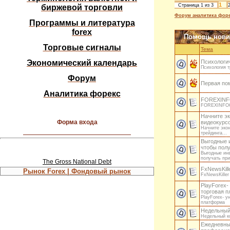
1
Страница
1
из
3
биржевой торговли
Форум аналитика форе
Программы и литература
forex
Помощь нови
Торговые сигналы
Тема
Экономический календарь
Психологи
Психология 
Форум
Первая по
Аналитика форекс
FOREXINFO
FOREXINFOC
Начните эк
Форма входа
видеокурсо
Начните экон
трейдинга...
Выгодные и
чтобы пол
Выгодные инв
получать пр
The Gross National Debt
FxNewsKill
Рынок Forex | Фондовый рынок
FxNewsKiller
PlayForex-
торговая 
PlayForex- у
платформа
Недельный
Недельный к
Ежедневны