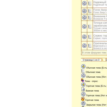
Надежный 
Надежный то
Forex бону
Forex бонус 
Внимание F
Внимание For
Точные си
зарабатыв
Точные сигн
3000пп в ме
Сервис то
Сервис торго
Оригиналь
Видеокурсы о
бизнесе в ин
В этом форуме тем
1
Страница
1
из
3
Обычная тема (Есть
Обычная тема
Обычная тема (Нет
Тема - опрос
Горячая тема (Есть
Важная тема
Горячая тема (Нет 
Горячая тема
Закрытая тема (Нет