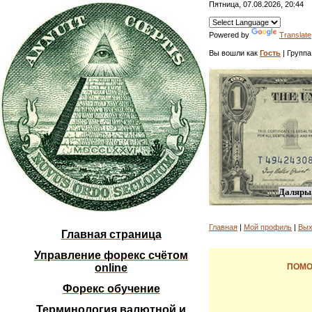
Пятница, 07.08.2026, 20:44
Powered by
Translate
Вы вошли как
Гость
| Группа
Даляры,
Главная
|
Мой профиль
|
Вых
Главная страница
Управление форекс счётом
online
ПОМО
Форекс обучение
Терминология валютной и