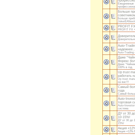
профессио
Ежедневные 
профессиона
Больше пр
советником
Больше приб
JokerEANext
PROFIT FX
PROFIT FX +
Доверител
Доверительн
Auto-Tradi
надежнее..
Auto-Trading
Даже “Чайн
Форекс бол
Даже “Чайник
100% в год.
Up trust m
работать на
Up trust man
на вас!!!
Самый бол
года
Самый больш
Auto-Inves
торговая с
Auto-Investo
система
ДУ от 30 д
10-15%!
ДУ от 30 до 
15%!
Акция «12
Акция «12% 