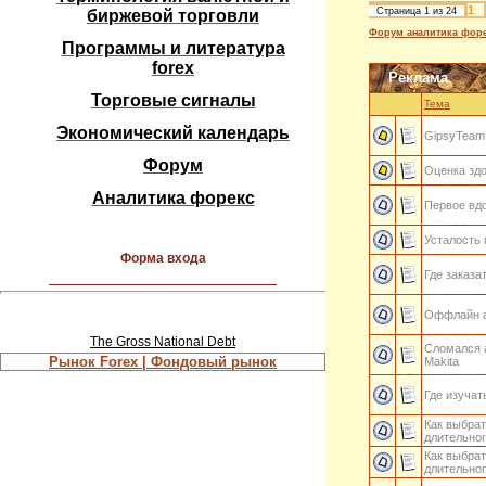
1
Страница
1
из
24
биржевой торговли
Форум аналитика форе
Программы и литература
forex
Реклама
Торговые сигналы
Тема
Экономический календарь
GipsyTeam 
Форум
Оценка зд
Аналитика форекс
Первое вд
Усталость 
Форма входа
Где заказа
Оффлайн а
The Gross National Debt
Сломался 
Рынок Forex | Фондовый рынок
Makita
Где изучат
Как выбрат
длительно
Как выбрат
длительно