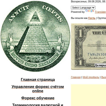
Воскресенье, 09.08.2026, 08
Powered by
Translate
Вы вошли как
Гость
| Группа
Даляры,
Главная
|
Мой профиль
|
Вых
Главная страница
Управление форекс счётом
online
Форекс обучение
Терминология валютной и