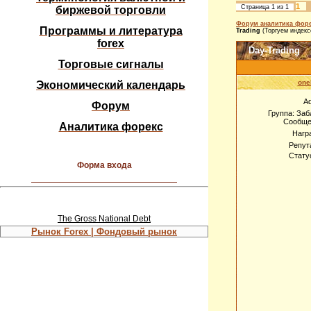
1
Страница
1
из
1
биржевой торговли
Форум аналитика форе
Программы и литература
Trading
(Торгуем индек
forex
Day-Trading
Торговые сигналы
one
Экономический календарь
A
Форум
Группа: За
Сообще
Аналитика форекс
Нагр
Репут
Стату
Форма входа
The Gross National Debt
Рынок Forex | Фондовый рынок