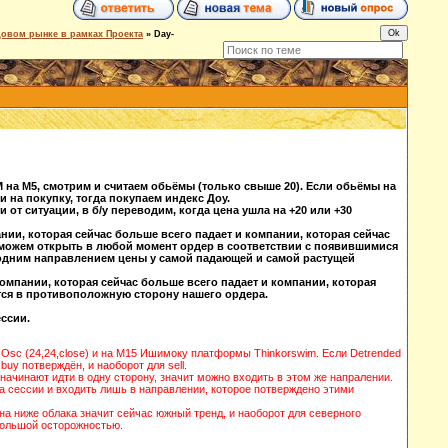
довом рынке в рамках Проекта
»
Day-
M на М5, смотрим и считаем обьёмы (только свыше 20). Если обьёмы на
и на покупку, тогда покупаем индекс Доу.
сти от ситуации, в б/у переводим, когда цена ушла на +20 или +30
нии, которая сейчас больше всего падает и компании, которая сейчас
й можем открыть в любой момент ордер в соответствии с появившимися
одним направлением цены у самой падающей и самой растущей
компании, которая сейчас больше всего падает и компании, которая
тся в противоположную сторону нашего ордера.
ессии.
e Osc (24,24,close) и на М15 Ишимоку платформы Thinkorswim. Если Detrended
buy потверждён, и наоборот для sell.
ачинают идти в одну сторону, значит можно входить в этом же напралении.
а сессии и входить лишь в направлении, которое потверждено этими
а ниже облака значит сейчас южный тренд, и наоборот для северного
большой осторожностью.