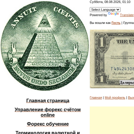
Суббота, 08.08.2026, 01:10
Powered by
Translate
Вы вошли как
Гость
| Группа
Даляры,
Главная
|
Мой профиль
|
Вых
Главная страница
Управление форекс счётом
online
Форекс обучение
Терминология валютной и