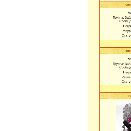
one
A
Группа: За
Сообще
Нагр
Репут
Стату
one
A
Группа: За
Сообще
Нагр
Репут
Стату
R