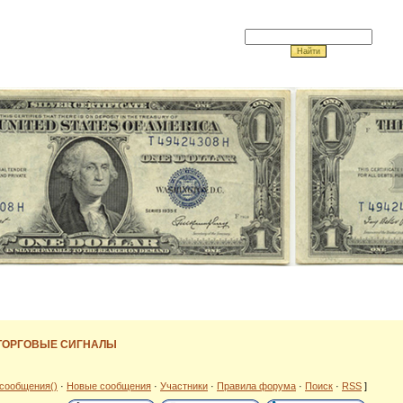
 ТОРГОВЫЕ СИГНАЛЫ
сообщения()
·
Новые сообщения
·
Участники
·
Правила форума
·
Поиск
·
RSS
]