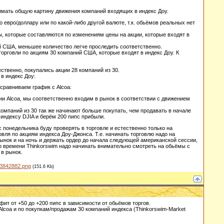
нимать общую картину движения компаний входящих в индекс Доу.
о евро/доллару или по какой-либо другой валюте, т.к. обьёмов реальных нет
, которые составляются по изменениям цены на акции, которые входят в
ний США, меньшее количество легче проследить соответственно.
орговли по акциям 30 компаний США, которые входят в индекс Доу. К
ственно, покупались акции 28 компаний из 30.
в индекс Доу:
сравниваем график с Alcoa:
ии Alcoa, мы соответственно входим в рынок в соответствии с движением
компаний из 30 так же начинают больше покупать, чем продавать в начале
индексу DJIA и берём 200 пипс прибыли.
с понедельника буду проверять в торговле и естественно только на
говля по акциям индекса Доу-Джонса. Т.е. начинать торговлю надо на
ынок и на ночь и держать ордер до начала следующей американской сессии,
 По времени Thinkorswim надо начинать внимательно смотреть на обьёмы с
 в рынок.
3842882.png
(151.6 Kb)
фит от +50 до +200 пипс в зависимости от обьёмов торгов.
Alcoa и по покупкам/продажам 30 компаний индекса (Thinkorswim-Market