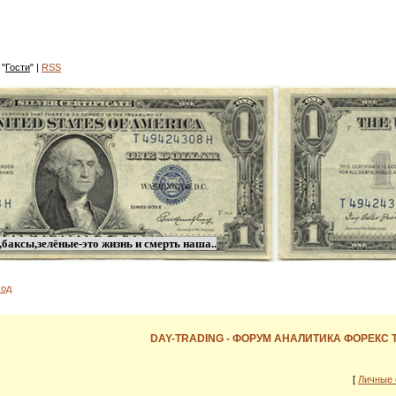
 "
Гости
"
|
RSS
баксы,зелёные-это жизнь и смерть наша..
од
DAY-TRADING - ФОРУМ АНАЛИТИКА ФОРЕКС
[
Личные 