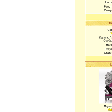
Нагр
Репут
Стату
fa
Се
Группа: 
Сообщ
Наг
Репу
Стату
R
Подпо