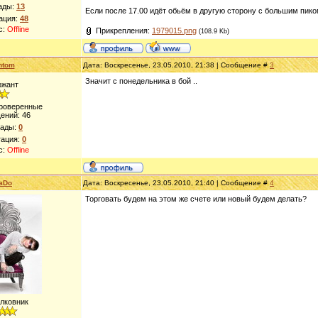
ады:
13
Если после 17.00 идёт обьём в другую сторону с большим пиком
ация:
48
с:
Offline
Прикрепления:
1979015.png
(108.9 Kb)
ntom
Дата: Воскресенье, 23.05.2010, 21:38 | Сообщение #
3
Значит с понедельника в бой ..
ржант
Проверенные
ений:
46
рады:
0
тация:
0
с:
Offline
aDo
Дата: Воскресенье, 23.05.2010, 21:40 | Сообщение #
4
Торговать будем на этом же счете или новый будем делать?
лковник