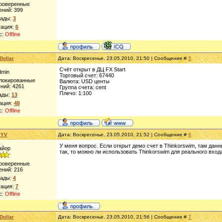
Проверенные
ений:
399
рады:
3
тация:
6
с:
Offline
Dollar
Дата: Воскресенье, 23.05.2010, 21:50 | Сообщение #
5
Счёт открыт в ДЦ FX Start
dmin
Торговый счет: 67440
блокированные
Валюта: USD центы
ний:
4261
Группа счета: cent
Плечо: 1:100
ады:
13
ация:
48
с:
Offline
YYV
Дата: Воскресенье, 23.05.2010, 21:52 | Сообщение #
6
У меня вопрос. Если открыт демо счет в Thinkorswim, там данны
айор
так, то можно ли использовать Thinkorswim для реального вхо
Проверенные
ений:
216
рады:
4
тация:
7
с:
Offline
Dollar
Дата: Воскресенье, 23.05.2010, 21:56 | Сообщение #
7