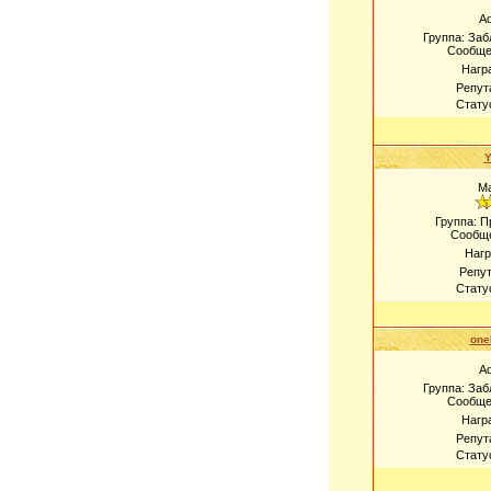
A
Группа: За
Сообще
Нагр
Репут
Стату
М
Группа: 
Сообщ
Наг
Репу
Стату
one
A
Группа: За
Сообще
Нагр
Репут
Стату