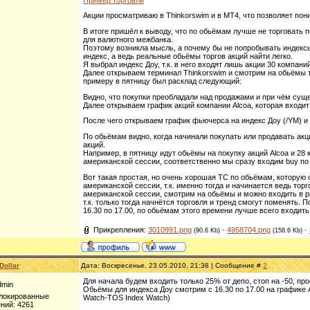
Акции просматриваю в Thinkorswim и в МТ4, что позволяет по
В итоге пришёл к выводу, что по обьёмам лучше не торговать п
для валютного межбанка.
Поэтому возникла мысль, а почему бы не попробывать индексы
индекс, а ведь реальные обьёмы торгов акций найти легко.
Я выбрал индекс Доу, т.к. в него входят лишь акции 30 компа
Далее открываем терминал Thinkorswim и смотрим на обьёмы т
примеру в пятницу был расклад следующий:
Видно, что покупки преобладали над продажами и при чём суще
Далее открываем график акций компании Alcoa, которая входит 
После чего открываем график фьючерса на индекс Доу (/YM) и 
По обьёмам видно, когда начинали покупать или продавать акц
акций.
Например, в пятницу идут обьёмы на покупку акций Alcoa и 28 
американской сессии, соответственно мы сразу входим buy по 
Вот такая простая, но очень хорошая ТС по обьёмам, которую 
американской сессии, т.к. именно тогда и начинается ведь тор
американской сессии, смотрим на обьёмы и можно входить в р
т.к. только тогда начнётся торговля и тренд смогут поменять.
16.30 по 17.00, по обьёмам этого времени лучше всего входить
Прикрепления:
3010991.png
·
4958704.png
·
(90.6 Kb)
(158.6 Kb)
Dollar
Дата: Воскресенье, 23.05.2010, 21:38 | Сообщение #
2
Для начала будем входить только 25% от депо, стоп на -50, про
dmin
Обьёмы для индекса Доу смотрим c 16.30 по 17.00 на графике 
блокированные
Watch-TOS Index Watch)
ний:
4261