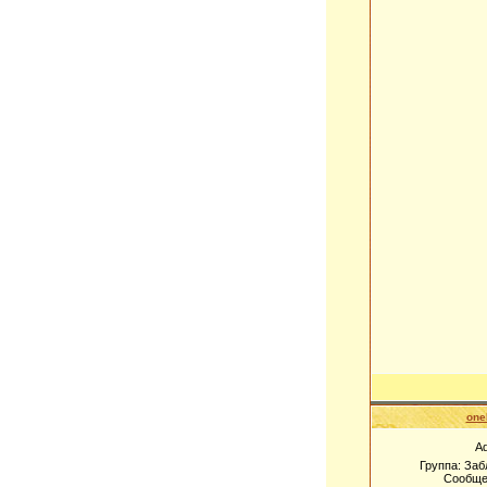
one
A
Группа: За
Сообще