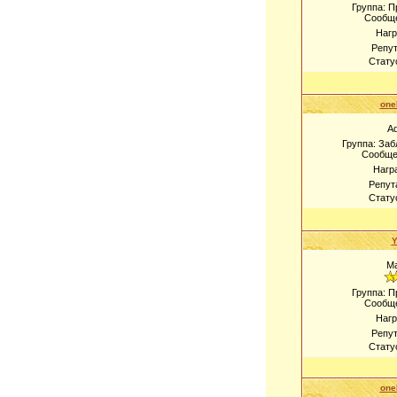
Группа: 
Сообщ
Наг
Репу
Стату
one
A
Группа: За
Сообще
Нагр
Репут
Стату
М
Группа: 
Сообщ
Наг
Репу
Стату
one