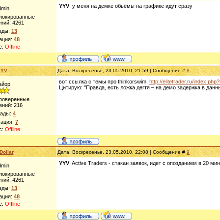
YYV
, у меня на демке обьёмы на графике идут сразу
dmin
блокированные
ний:
4261
ады:
13
ация:
48
с:
Offline
YYV
Дата: Воскресенье, 23.05.2010, 21:59 | Сообщение #
8
вот ссылка с темы про thinkorswim.
http://elitetrader.ru/index.p
айор
Цитирую: "Правда, есть ложка дегтя – на демо задержка в данн
Проверенные
ений:
216
рады:
4
тация:
7
с:
Offline
Dollar
Дата: Воскресенье, 23.05.2010, 22:08 | Сообщение #
9
YYV
, Active Traders - стакан заявок, идет с опозданием в 20 м
dmin
блокированные
ний:
4261
ады:
13
ация:
48
с:
Offline