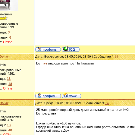
лковник
Проверенные
ений:
399
рады:
3
тация:
6
с:
Offline
Dollar
Дата: Воскресенье, 23.05.2010, 23:59 | Сообщение #
13
Вот
тут
информация про Thinkorswim
dmin
блокированные
ний:
4261
ады:
13
ация:
48
с:
Offline
Dollar
Дата: Среда, 26.05.2010, 00:21 | Сообщение #
14
25 мая прошёл первый день демо-испытаний стратегии №2.
dmin
Вот результат:
блокированные
ний:
4261
Взята прибыль +100 пунктов.
ады:
13
Ордер был открыт на основании сильного роста обьёмов на пок
ация:
48
компаний идекса Доу.
с:
Offline