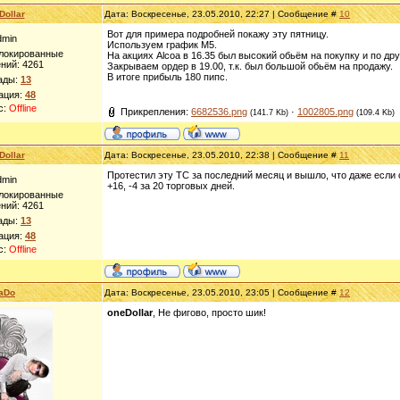
Dollar
Дата: Воскресенье, 23.05.2010, 22:27 | Сообщение #
10
Вот для примера подробней покажу эту пятницу.
dmin
Используем график М5.
блокированные
На акциях Alcoa в 16.35 был высокий обьём на покупку и по др
ний:
4261
Закрываем ордер в 19.00, т.к. был большой обьём на продажу.
В итоге прибыль 180 пипс.
ады:
13
ация:
48
с:
Offline
Прикрепления:
6682536.png
·
1002805.png
(141.7 Kb)
(109.4 Kb)
Dollar
Дата: Воскресенье, 23.05.2010, 22:38 | Сообщение #
11
Протестил эту ТС за последний месяц и вышло, что даже если с
dmin
+16, -4 за 20 торговых дней.
блокированные
ний:
4261
ады:
13
ация:
48
с:
Offline
aDo
Дата: Воскресенье, 23.05.2010, 23:05 | Сообщение #
12
oneDollar
, Не фигово, просто шик!