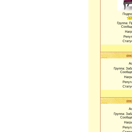
Подпо
Группа: 
Сообщ
Наг
Репу
Стату
one
A
Группа: За
Сообще
Нагр
Репут
Стату
one
A
Группа: За
Сообще
Нагр
Репут
Стату