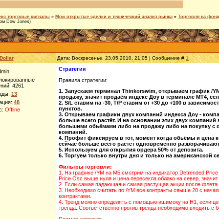
кс торговые сигналы
»
Мои открытые сделки и технический анализ рынка
»
Торговля на фон
сом Dow Jones)
Dollar
Дата: Воскресенье, 23.05.2010, 21:05 | Сообщение #
1
Стратегия
dmin
блокированные
Правила стратегии:
ний:
4261
1. Запускаем терминал Thinkorswim, открываем график /Y
ады:
13
продажу, значит продаём индекс Доу в терминале МТ4, есл
ация:
48
2. S/L ставим на -30, Т/Р ставим от +30 до +100 в зависимо
пунктов.
с:
Offline
3. Открываем графики двух компаний индекса Доу - компа
больше всего растёт. И на основании этих двух компани
большими обьёмами либо на продажу либо на покупку с 
компаний.
4. Профит фиксируем в тот, момент когда обьёмы и цена 
сейчас больше всего растёт одновременно разворачиваю
5. Используем для открытия ордера 50% от депозита.
6. Торгуем только внутри дня и только на американской с
Фильтры торговли:
1. На графике /YM на М5 смотрим на индикатор Detrended Pric
Price Osc выше нуля и цена пересекла облако на север, значит 
2. Если самая падающая и самая растущая акции после флета н
3. Необходимо считать по /YM все контракты свыше 20 с начал
контрактами.
4. Тренд можно определять с помощью ишимоку на Н1, если цен
тренда. Соответственно против тренда необходимо входить с 
Пример торговли