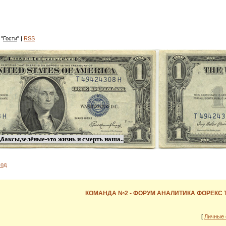
 "
Гости
"
|
RSS
баксы,зелёные-это жизнь и смерть наша..
од
КОМАНДА №2 - ФОРУМ АНАЛИТИКА ФОРЕКС
[
Личные 