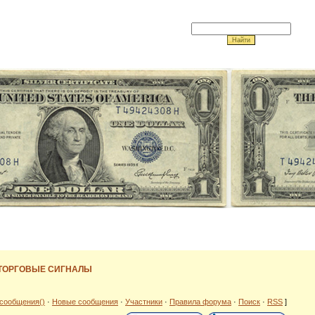
 ТОРГОВЫЕ СИГНАЛЫ
сообщения()
·
Новые сообщения
·
Участники
·
Правила форума
·
Поиск
·
RSS
]