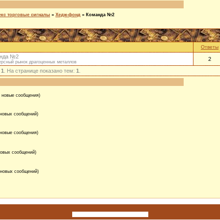
кс торговые сигналы
»
Хедж-фонд
»
Команда №2
Ответы
нда №2
2
рсный рынок драгоценных металлов
:
1
. На странице показано тем:
1
.
 новые сообщения)
 новых сообщений)
 новые сообщения)
новых сообщений)
 новых сообщений)
Используются технологии
uCoz