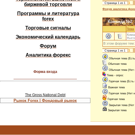
1
Страница
1
из
1
биржевой торговли
Форум аналитика форе
Программы и литература
forex
Команда №2
Торговые сигналы
Тема
Кома
Экономический календарь
Фьюче
В этом форуме тем
Форум
1
Страница
1
из
1
Аналитика форекс
Обычная тема (Есть
Обычная тема
Обычная тема (Нет
Форма входа
Тема - опрос
Горячая тема (Есть
Важная тема
Горячая тема (Нет 
The Gross National Debt
Горячая тема
Рынок Forex | Фондовый рынок
Закрытая тема (Нет
Закрытая тема