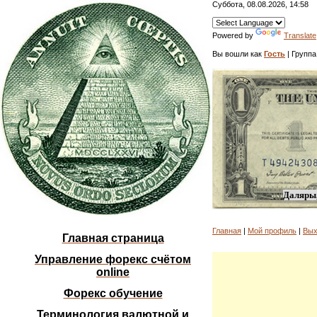
Суббота, 08.08.2026, 14:58
Powered by
Translate
Вы вошли как
Гость
| Группа
Даляры,
Главная
|
Мой профиль
|
Вых
Главная страница
Управление форекс счётом
online
Форекс обучение
Терминология валютной и