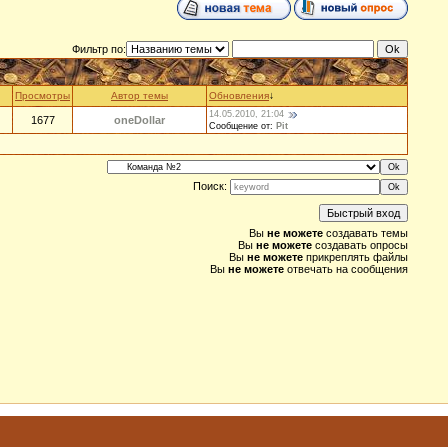
Фильтр по:
Просмотры
Автор темы
Обновления
↓
14.05.2010, 21:04
1677
oneDollar
Сообщение от:
Pit
Поиск:
Вы
не можете
создавать темы
Вы
не можете
создавать опросы
Вы
не можете
прикреплять файлы
Вы
не можете
отвечать на сообщения