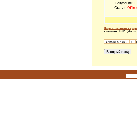
Репутация:
0
Статус:
Offline
Форум аналитика форе
компаний США
(Мысли
Страница
2
из
2
«
Исполь