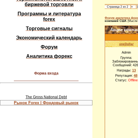
биржевой торговли
Страница
2
из
2
«
Программы и литература
Форум аналитика форе
forex
компаний США
(Мысли
Торговые сигналы
Акции компа
Экономический календарь
oneDollar
Форум
Admin
Аналитика форекс
Группа:
Заблокированн
Сообщений:
42
Награды:
13
Форма входа
Репутация:
48
Статус:
Offline
The Gross National Debt
Рынок Forex | Фондовый рынок