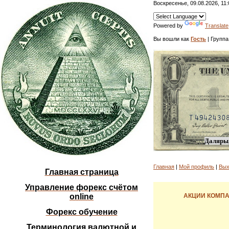
Воскресенье, 09.08.2026, 11:
Powered by
Translate
Вы вошли как
Гость
| Группа
Даляры,
Главная
|
Мой профиль
|
Вых
Главная страница
Управление форекс счётом
online
АКЦИИ КОМПА
Форекс обучение
Терминология валютной и