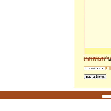
Форум аналитика форе
и срочный рынок
»
Int
1
Страница
1
из
1
Исполь