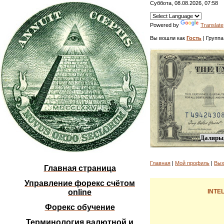
Суббота, 08.08.2026, 07:58
Powered by
Translate
Вы вошли как
Гость
| Группа
Даляры,
Главная
|
Мой профиль
|
Вых
Главная страница
Управление форекс счётом
online
INTE
Форекс обучение
Терминология валютной и