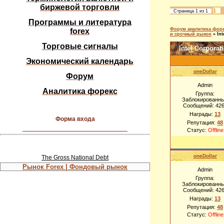
биржевой торговли
1
Страница
1
из
1
Программы и литература
Форум аналитика форе
forex
и срочный рынок
»
Int
Торговые сигналы
Intel Corporat
Экономический календарь
oneDollar
Форум
Admin
Аналитика форекс
Группа:
Заблокированн
Сообщений:
42
Награды:
13
Форма входа
Репутация:
48
Статус:
Offline
oneDollar
The Gross National Debt
Рынок Forex | Фондовый рынок
Admin
Группа:
Заблокированн
Сообщений:
42
Награды:
13
Репутация:
48
Статус:
Offline