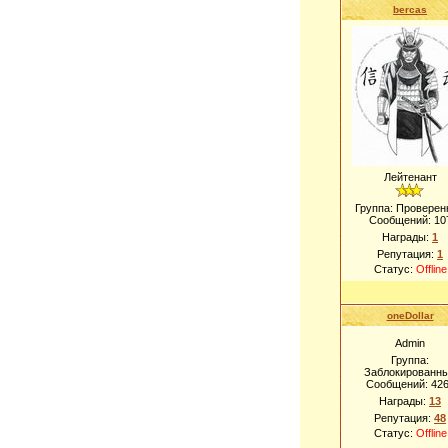
bercas
Лейтенант
Группа: Проверен
Сообщений:
10
Награды:
1
Репутация:
1
Статус:
Offline
oneDollar
Admin
Группа:
Заблокированн
Сообщений:
42
Награды:
13
Репутация:
48
Статус:
Offline