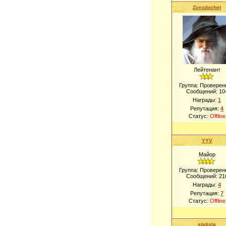
Zvezdochet
Лейтенант
Группа: Проверен
Сообщений:
10
Награды:
1
Репутация:
4
Статус:
Offline
YYV
Майор
Группа: Проверен
Сообщений:
21
Награды:
4
Репутация:
7
Статус:
Offline
statista