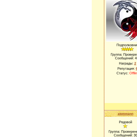
Подполковни
Группа: Провер
Сообщений:
4
Награды:
2
Репутация:
Статус:
Offli
atommann
Рядовой
Группа: Проверен
Сообщений:
3