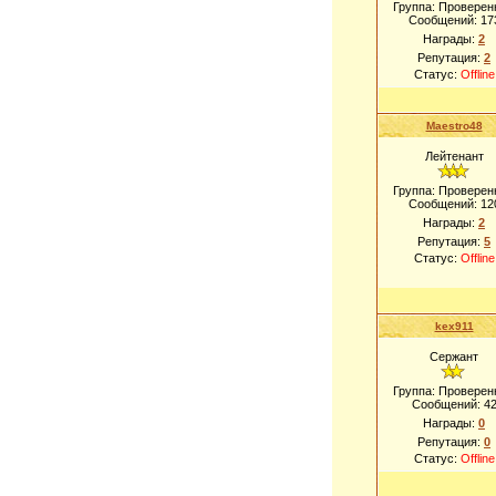
Группа: Проверен
Сообщений:
17
Награды:
2
Репутация:
2
Статус:
Offline
Maestro48
Лейтенант
Группа: Проверен
Сообщений:
12
Награды:
2
Репутация:
5
Статус:
Offline
kex911
Сержант
Группа: Проверен
Сообщений:
4
Награды:
0
Репутация:
0
Статус:
Offline