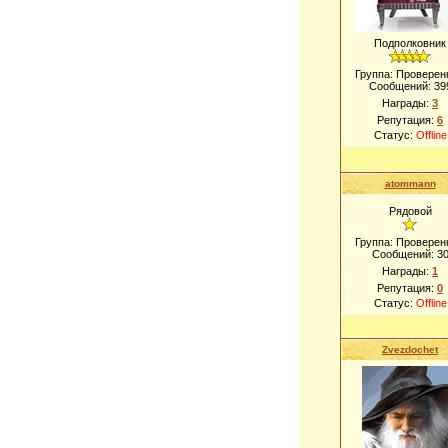
Подполковник
Группа: Проверен
Сообщений:
39
Награды:
3
Репутация:
6
Статус:
Offline
atommann
Рядовой
Группа: Проверен
Сообщений:
3
Награды:
1
Репутация:
0
Статус:
Offline
Zvezdochet