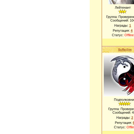
Лейтенант
Группа: Проверен
Сообщений:
10
Награды:
1
Репутация:
4
Статус:
Offline
ScRe@m
Подполковни
Группа: Провер
Сообщений:
4
Награды:
2
Репутация:
Статус:
Offli